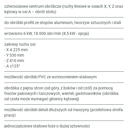
czteroosiowe centrum obróbcze (ruchy liniowe w osiach X, Y, Z oraz
kątowy w osi A – obrót stołu)
do obróbki profili ze stopów aluminium, tworzyw sztucznych i stali
wrzeciono 6 kW, 18.000 obr/min (8,5 kW - opcja)
zakresy ruchu osi:
- X 4.225 mm
- Y 530 mm
- Z 410 mm
- A ±125°
możliwość obróbki PVC ze wzmocnieniem stalowym
obróbka z pięciu stron (od góry, z boków i od czół) za pomocą
frezów palcowych i tarczowych, wierteł, gwintowników (obróbka
od czoła może wymagać głowicy kątowej)
możliwość obróbki detali dłuższych od maszyny (przelotowa strefa
pracy)
jednoczęściowe stalowe łoże o dużej sztywności