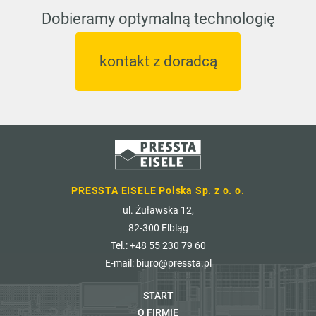
Dobieramy optymalną technologię
kontakt z doradcą
PRESSTA EISELE Polska Sp. z o. o.
ul. Żuławska 12,
82-300 Elbląg
Tel.: +48 55 230 79 60
E-mail:
biuro@pressta.pl
START
O FIRMIE